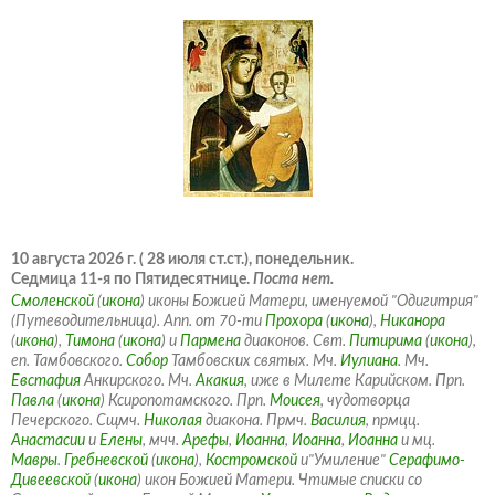
10 августа 2026 г. ( 28 июля ст.ст.), понедельник.
Седмица 11-я по Пятидесятнице.
Поста нет.
Смоленской
(
икона
) иконы Божией Матери, именуемой "Одигитрия"
(Путеводительница). Апп. от 70-ти
Прохора
(
икона
),
Никанора
(
икона
),
Тимона
(
икона
) и
Пармена
диаконов. Свт.
Питирима
(
икона
),
еп. Тамбовского.
Собор
Тамбовских святых. Мч.
Иулиана
. Мч.
Евстафия
Анкирского. Мч.
Акакия
, иже в Милете Карийском. Прп.
Павла
(
икона
) Ксиропотамского. Прп.
Моисея
, чудотворца
Печерского. Сщмч.
Николая
диакона. Прмч.
Василия
, прмцц.
Анастасии
и
Елены
, мчч.
Арефы
,
Иоанна
,
Иоанна
,
Иоанна
и мц.
Мавры
.
Гребневской
(
икона
),
Костромской
и"Умиление"
Серафимо-
Дивеевской
(
икона
) икон Божией Матери. Чтимые списки со