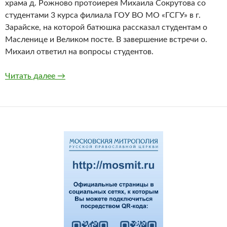
храма д. Рожново протоиерея Михаила Сокрутова со
студентами 3 курса филиала ГОУ ВО МО «ГСГУ» в г.
Зарайске, на которой батюшка рассказал студентам о
Масленице и Великом посте. В завершение встречи о.
Михаил ответил на вопросы студентов.
Встреча священника со студентами
Читать далее
→