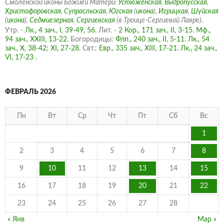
Смоленской иконы Божией Матери:
Устюженская
,
Выдропусская
,
Христофоровская
,
Супрасльская
,
Югская
(
икона
),
Игрицкая
,
Шуйская
(
икона
),
Седмиезерная
,
Сергиевская
(в Троице-Сергиевой Лавре).
Утр. -
Лк., 4 зач., I, 39-49, 56.
Лит. -
2 Кор., 171 зач., II, 3-15.
Мф.,
94 зач., XXIII, 13-22.
Богородицы:
Флп., 240 зач., II, 5-11.
Лк., 54
зач., X, 38-42; XI, 27-28.
Свт.:
Евр., 335 зач., XIII, 17-21.
Лк., 24 зач.,
VI, 17-23
.
ФЕВРАЛЬ 2026
Пн
Вт
Ср
Чт
Пт
Сб
Вс
1
2
3
4
5
6
7
8
9
10
11
12
13
14
15
16
17
18
19
20
21
22
23
24
25
26
27
28
« Янв
Мар »