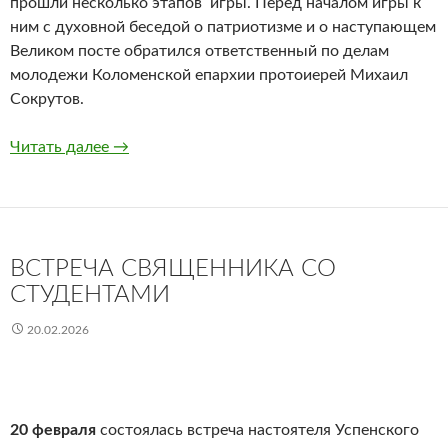
прошли несколько этапов игры. Перед началом игры к
ним с духовной беседой о патриотизме и о наступающем
Великом посте обратился ответственный по делам
молодежи Коломенской епархии протоиерей Михаил
Сокрутов.
Военно-патриотическая игра «Зарайская Зар
Читать далее
→
ВСТРЕЧА СВЯЩЕННИКА СО
СТУДЕНТАМИ
20.02.2026
20 февраля
состоялась встреча настоятеля Успенского