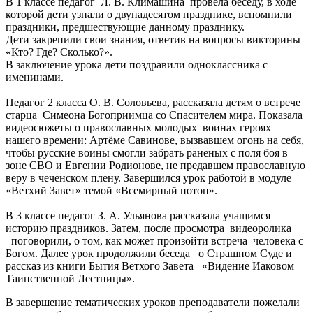
В 1 классе педагог Л. В. Климашина провела беседу, в ходе
которой дети узнали о двунадесятом празднике, вспомнили
праздники, предшествующие данному празднику.
Дети закрепили свои знания, ответив на вопросы викторины
«Кто? Где? Сколько?».
В заключение урока дети поздравили одноклассника с
именинами.
Педагог 2 класса О. В. Соловьева, рассказала детям о встрече
старца Симеона Богоприимца со Спасителем мира. Показала
видеосюжеты о православных молодых воинах героях
нашего времени: Артёме Савинове, вызвавшем огонь на себя,
чтобы русские воины смогли забрать раненых с поля боя в
зоне СВО и Евгении Родионове, не предавшем православную
веру в чеченском плену. Завершился урок работой в модуле
«Ветхий Завет» темой «Всемирный потоп».
В 3 классе педагог З. А. Ульянова рассказала учащимся
историю праздников. Затем, после просмотра видеоролика
поговорили, о том, как может произойти встреча человека с
Богом. Далее урок продолжили беседа о Страшном Суде и
рассказ из книги Бытия Ветхого Завета «Видение Иаковом
Таинственной Лестницы».
В завершение тематических уроков преподаватели пожелали