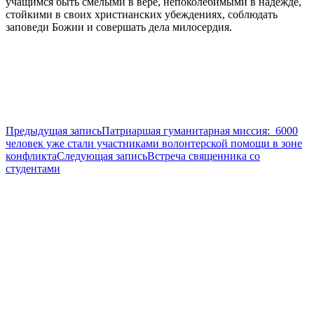
учащимся быть смелыми в вере, непоколебимыми в надежде,
стойкими в своих христианских убеждениях, соблюдать
заповеди Божии и совершать дела милосердия.
Навигация
Предыдущая запись
Патриаршая гуманитарная миссия: 6000
человек уже стали участниками волонтерской помощи в зоне
по
конфликта
Следующая запись
Встреча священника со
записям
студентами