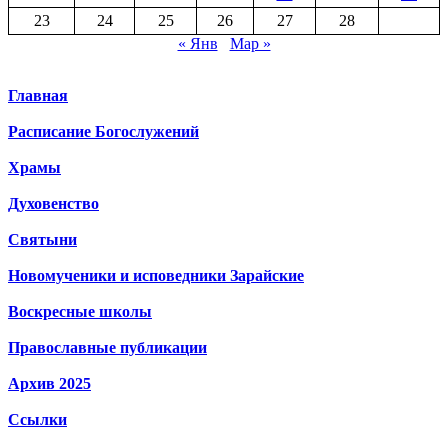
23
24
25
26
27
28
« Янв
Мар »
ЗАРАЙСКОЕ БЛАГОЧИНИЕ
Главная
КОЛОМЕНСКАЯ ЕПАРХИЯ
Расписание Богослужений
МОСКОВСКАЯ МИТРОПОЛИЯ
РУССКАЯ ПРАВОСЛАВНАЯ
Храмы
ЦЕРКОВЬ
Духовенство
Святыни
Новомученики и исповедники Зарайские
Воскресные школы
Православные публикации
Архив 2025
Ссылки