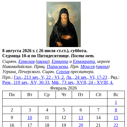
8 августа 2026 г. ( 26 июля ст.ст.), суббота.
Седмица 10-я по Пятидесятнице.
Поста нет.
Сщмчч.
Ермолая
(
икона
),
Ермиппа
и
Ермократа
, иереев
Никомидийских. Прмц.
Параскевы
. Прп.
Моисея
(
икона
)
Угрина, Печерского. Сщмч.
Сергия
пресвитера.
Прп.:
Гал., 213 зач., V, 22 - VI, 2.
Лк., 24 зач., VI, 17-23
. Ряд.:
Рим., 119 зач., XV, 30-33.
Мф., 73 зач., XVII, 24 - XVIII, 4.
Февраль 2026
Пн
Вт
Ср
Чт
Пт
Сб
Вс
1
2
3
4
5
6
7
8
9
10
11
12
13
14
15
16
17
18
19
20
21
22