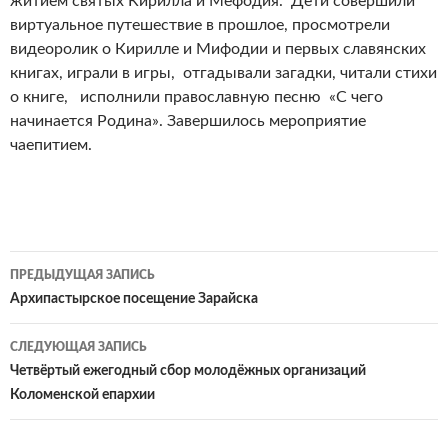
житием святых Кирилла и Мефодия. Дети совершили
виртуальное путешествие в прошлое, просмотрели
видеоролик о Кирилле и Мифодии и первых славянских
книгах, играли в игры, отгадывали загадки, читали стихи
о книге, исполнили православную песню «С чего
начинается Родина». Завершилось мероприятие
чаепитием.
Навигация
ПРЕДЫДУЩАЯ ЗАПИСЬ
по
Архипастырское посещение Зарайска
записям
СЛЕДУЮЩАЯ ЗАПИСЬ
Четвёртый ежегодный сбор молодёжных организаций
Коломенской епархии