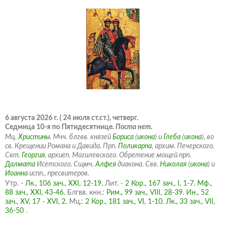
6 августа 2026 г. ( 24 июля ст.ст.), четверг.
Седмица 10-я по Пятидесятнице.
Поста нет.
Мц.
Христины
. Мчч. блгвв. князей
Бориса
(
икона
) и
Глеба
(
икона
), во
св. Крещении Романа и Давида. Прп.
Поликарпа
, архим. Печерского.
Свт.
Георгия
, архиеп. Могилевского. Обретение мощей прп.
Далмата
Исетского. Сщмч.
Алфея
диакона. Свв.
Николая
(
икона
) и
Иоанна
испп., пресвитеров.
Утр. -
Лк., 106 зач., XXI, 12-19.
Лит. -
2 Кор., 167 зач., I, 1-7.
Мф.,
88 зач., XXI, 43-46.
Блгвв. кнн.:
Рим., 99 зач., VIII, 28-39.
Ин., 52
зач., XV, 17 - XVI, 2.
Мц.:
2 Кор., 181 зач., VI, 1-10.
Лк., 33 зач., VII,
36-50
.