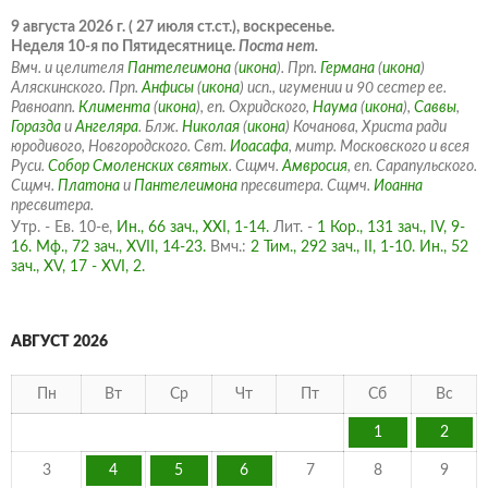
9 августа 2026 г. ( 27 июля ст.ст.), воскресенье.
Неделя 10-я по Пятидесятнице.
Поста нет.
Вмч. и целителя
Пантелеимона
(
икона
). Прп.
Германа
(
икона
)
Аляскинского. Прп.
Анфисы
(
икона
) исп., игумении и 90 сестер ее.
Равноапп.
Климента
(
икона
), еп. Охридского,
Наума
(
икона
),
Саввы
,
Горазда
и
Ангеляра
. Блж.
Николая
(
икона
) Кочанова, Христа ради
юродивого, Новгородского. Свт.
Иоасафа
, митр. Московского и всея
Руси.
Собор Смоленских святых
. Сщмч.
Амвросия
, еп. Сарапульского.
Сщмч.
Платона
и
Пантелеимона
пресвитера. Сщмч.
Иоанна
пресвитера.
Утр. - Ев. 10-е,
Ин., 66 зач., XXI, 1-14.
Лит. -
1 Кор., 131 зач., IV, 9-
16.
Мф., 72 зач., XVII, 14-23.
Вмч.:
2 Тим., 292 зач., II, 1-10.
Ин., 52
зач., XV, 17 - XVI, 2.
АВГУСТ 2026
Пн
Вт
Ср
Чт
Пт
Сб
Вс
1
2
3
4
5
6
7
8
9